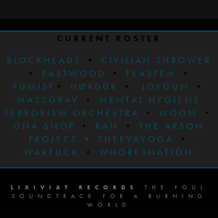
CURRENT ROSTER
BLOCKHEADS
•
CIVILIAN THROWER
•
EASTWOOD
•
FEASTEM
•
FUMIST
•
HØRDÜR
•
LOVGUN
•
MASSGRAV
•
MENTAL HYGIENE
TERRORISM ORCHESTRA
•
MOOM
•
ONA SNOP
•
RAN
•
THE ARSON
PROJECT
•
SHEEVAYOGA
•
WARFUCK
•
WHORESNATION
LIXIVIAT RECORDS
THE FOUL
SOUNDTRACK FOR A BURNING
WORLD