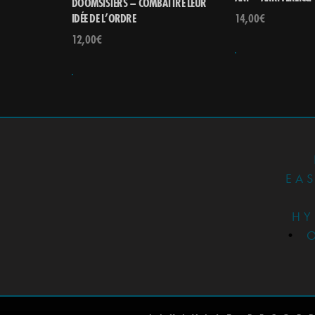
DOOMSISTERS – COMBATTRE LEUR
14,00
€
IDÉE DE L’ORDRE
12,00
€
EA
HY
•