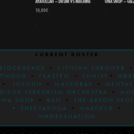
AYATOLLAH – DRUM VS MACHINE
ONA SNOP – GEE
10,00
€
CURRENT ROSTER
BLOCKHEADS
•
CIVILIAN THROWER
STWOOD
•
FEASTEM
•
FUMIST
•
HØR
•
LOVGUN
•
MASSGRAV
•
MENTAL
GIENE TERRORISM ORCHESTRA
•
MO
ONA SNOP
•
RAN
•
THE ARSON PRO
•
SHEEVAYOGA
•
WARFUCK
•
WHORESNATION