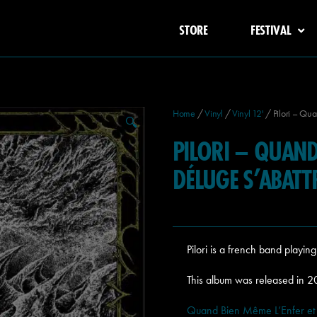
STORE
FESTIVAL
Home
/
Vinyl
/
Vinyl 12'
/ Pilori – Qua
🔍
PILORI – QUAND 
DÉLUGE S’ABATT
Pilori is a french band playin
This album was released in 2
Quand Bien Même L’Enfer et le