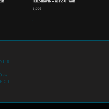
ZER
HELLISHEAVEN – ABYSS OF WAR
8,00
€
•
DÜR
OM
JECT